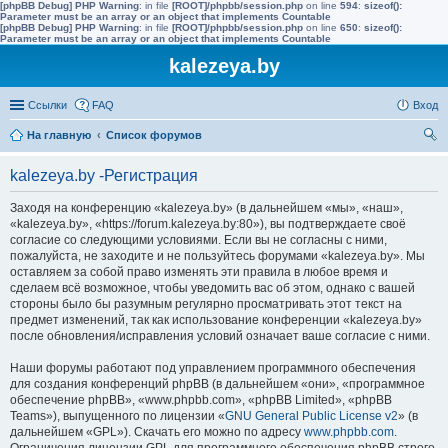
[phpBB Debug] PHP Warning
: in file
[ROOT]/phpbb/session.php
on line
594
:
sizeof():
Parameter must be an array or an object that implements Countable
[phpBB Debug] PHP Warning
: in file
[ROOT]/phpbb/session.php
on line
650
:
sizeof():
Parameter must be an array or an object that implements Countable
kalezeya.by
Ссылки
FAQ
Вход
На главную
Список форумов
ои
kalezeya.by -Регистрация
ск
Заходя на конференцию «kalezeya.by» (в дальнейшем «мы», «наш»,
«kalezeya.by», «https://forum.kalezeya.by:80»), вы подтверждаете своё
согласие со следующими условиями. Если вы не согласны с ними,
пожалуйста, не заходите и не пользуйтесь форумами «kalezeya.by». Мы
оставляем за собой право изменять эти правила в любое время и
сделаем всё возможное, чтобы уведомить вас об этом, однако с вашей
стороны было бы разумным регулярно просматривать этот текст на
предмет изменений, так как использование конференции «kalezeya.by»
после обновления/исправления условий означает ваше согласие с ними.
Наши форумы работают под управлением программного обеспечения
для создания конференций phpBB (в дальнейшем «они», «программное
обеспечение phpBB», «www.phpbb.com», «phpBB Limited», «phpBB
Teams»), выпущенного по лицензии «
GNU General Public License v2
» (в
дальнейшем «GPL»). Скачать его можно по адресу
www.phpbb.com
.