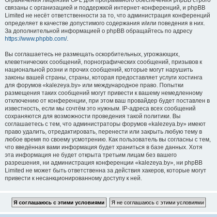
Ограничения лицензии GPL для программного обеспечения phpBB строго
связаны с организацией и поддержкой интернет-конференций, и phpBB
Limited не несёт ответственности за то, что администрация конференций
определяет в качестве допустимого содержания и/или поведения в них.
За дополнительной информацией о phpBB обращайтесь по адресу
https://www.phpbb.com/
.
Вы соглашаетесь не размещать оскорбительных, угрожающих,
клеветнических сообщений, порнографических сообщений, призывов к
национальной розни и прочих сообщений, которые могут нарушить
законы вашей страны, страны, которая предоставляет услуги хостинга
для форумов «kalezeya.by» или международное право. Попытки
размещения таких сообщений могут привести к вашему немедленному
отключению от конференции, при этом ваш провайдер будет поставлен в
известность, если мы сочтём это нужным. IP-адреса всех сообщений
сохраняются для возможности проведения такой политики. Вы
соглашаетесь с тем, что администраторы форумов «kalezeya.by» имеют
право удалить, отредактировать, перенести или закрыть любую тему в
любое время по своему усмотрению. Как пользователь вы согласны с тем,
что введённая вами информация будет храниться в базе данных. Хотя
эта информация не будет открыта третьим лицам без вашего
разрешения, ни администрация конференции «kalezeya.by», ни phpBB
Limited не может быть ответственна за действия хакеров, которые могут
привести к несанкционированному доступу к ней.