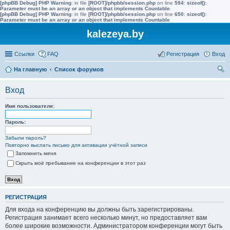
[phpBB Debug] PHP Warning
: in file
[ROOT]/phpbb/session.php
on line
594
:
sizeof():
Parameter must be an array or an object that implements Countable
[phpBB Debug] PHP Warning
: in file
[ROOT]/phpbb/session.php
on line
650
:
sizeof():
Parameter must be an array or an object that implements Countable
kalezeya.by
Ссылки
FAQ
Регистрация
Вход
На главную
Список форумов
ои
Вход
ск
Имя пользователя:
Пароль:
Забыли пароль?
Повторно выслать письмо для активации учётной записи
Запомнить меня
Скрыть моё пребывание на конференции в этот раз
РЕГИСТРАЦИЯ
Для входа на конференцию вы должны быть зарегистрированы.
Регистрация занимает всего несколько минут, но предоставляет вам
более широкие возможности. Администратором конференции могут быть