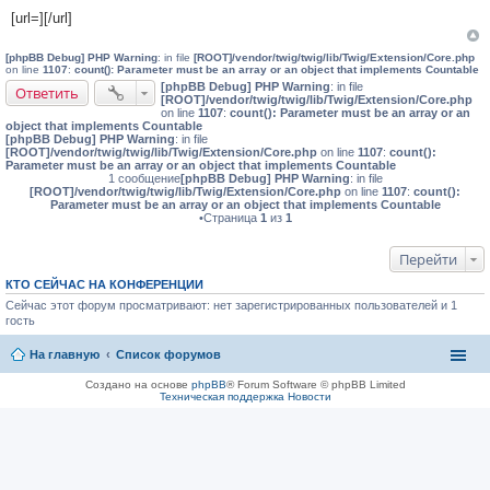
щ
[url=][/url]
е
н
и
[phpBB Debug] PHP Warning
: in file
[ROOT]/vendor/twig/twig/lib/Twig/Extension/Core.php
е
on line
1107
:
count(): Parameter must be an array or an object that implements Countable
[phpBB Debug] PHP Warning
: in file
Ответить
[ROOT]/vendor/twig/twig/lib/Twig/Extension/Core.php
on line
1107
:
count(): Parameter must be an array or an
object that implements Countable
[phpBB Debug] PHP Warning
: in file
[ROOT]/vendor/twig/twig/lib/Twig/Extension/Core.php
on line
1107
:
count():
Parameter must be an array or an object that implements Countable
1 сообщение
[phpBB Debug] PHP Warning
: in file
[ROOT]/vendor/twig/twig/lib/Twig/Extension/Core.php
on line
1107
:
count():
Parameter must be an array or an object that implements Countable
•Страница
1
из
1
Перейти
КТО СЕЙЧАС НА КОНФЕРЕНЦИИ
Сейчас этот форум просматривают: нет зарегистрированных пользователей и 1
гость
На главную
Список форумов
Создано на основе
phpBB
® Forum Software © phpBB Limited
Техническая поддержка
Новости