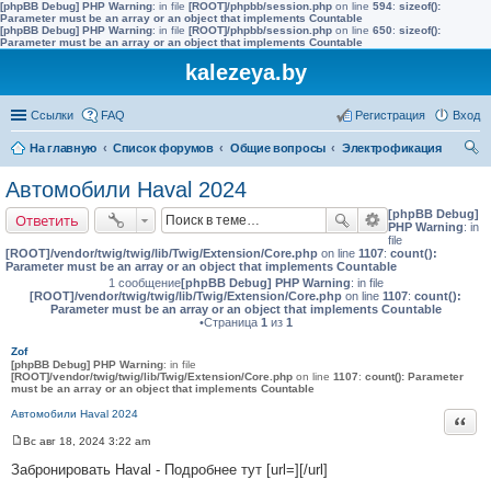
[phpBB Debug] PHP Warning
: in file
[ROOT]/phpbb/session.php
on line
594
:
sizeof():
Parameter must be an array or an object that implements Countable
[phpBB Debug] PHP Warning
: in file
[ROOT]/phpbb/session.php
on line
650
:
sizeof():
Parameter must be an array or an object that implements Countable
kalezeya.by
Ссылки
FAQ
Регистрация
Вход
На главную
Список форумов
Общие вопросы
Электрофикация
ои
Автомобили Haval 2024
ск
[phpBB Debug]
Ответить
PHP Warning
: in
file
[ROOT]/vendor/twig/twig/lib/Twig/Extension/Core.php
on line
1107
:
count():
Parameter must be an array or an object that implements Countable
1 сообщение
[phpBB Debug] PHP Warning
: in file
[ROOT]/vendor/twig/twig/lib/Twig/Extension/Core.php
on line
1107
:
count():
Parameter must be an array or an object that implements Countable
•Страница
1
из
1
Zof
[phpBB Debug] PHP Warning
: in file
[ROOT]/vendor/twig/twig/lib/Twig/Extension/Core.php
on line
1107
:
count(): Parameter
must be an array or an object that implements Countable
Автомобили Haval 2024
Цита
Вс авг 18, 2024 3:22 am
С
о
Забронировать Haval - Подробнее тут [url=][/url]
о
б