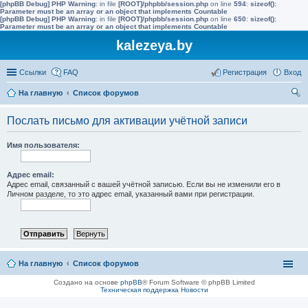
[phpBB Debug] PHP Warning
: in file
[ROOT]/phpbb/session.php
on line
594
:
sizeof():
Parameter must be an array or an object that implements Countable
[phpBB Debug] PHP Warning
: in file
[ROOT]/phpbb/session.php
on line
650
:
sizeof():
Parameter must be an array or an object that implements Countable
kalezeya.by
Ссылки
FAQ
Регистрация
Вход
На главную
Список форумов
ои
Послать письмо для активации учётной записи
ск
Имя пользователя:
Адрес email:
Адрес email, связанный с вашей учётной записью. Если вы не изменили его в
Личном разделе, то это адрес email, указанный вами при регистрации.
На главную
Список форумов
Создано на основе
phpBB
® Forum Software © phpBB Limited
Техническая поддержка
Новости