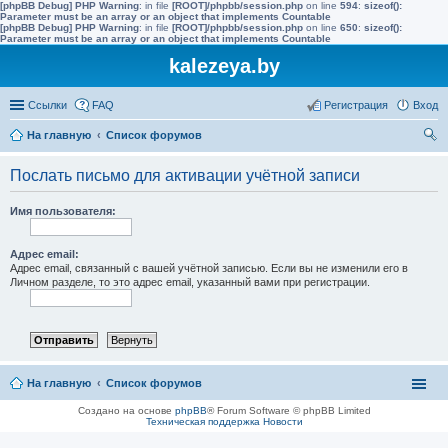
[phpBB Debug] PHP Warning
: in file
[ROOT]/phpbb/session.php
on line
594
:
sizeof():
Parameter must be an array or an object that implements Countable
[phpBB Debug] PHP Warning
: in file
[ROOT]/phpbb/session.php
on line
650
:
sizeof():
Parameter must be an array or an object that implements Countable
kalezeya.by
Ссылки
FAQ
Регистрация
Вход
На главную
Список форумов
ои
Послать письмо для активации учётной записи
ск
Имя пользователя:
Адрес email:
Адрес email, связанный с вашей учётной записью. Если вы не изменили его в
Личном разделе, то это адрес email, указанный вами при регистрации.
На главную
Список форумов
Создано на основе
phpBB
® Forum Software © phpBB Limited
Техническая поддержка
Новости