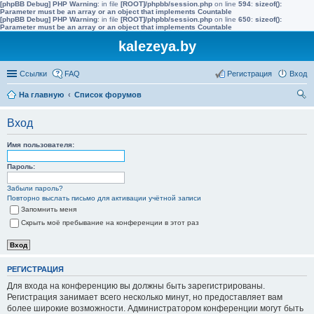
[phpBB Debug] PHP Warning
: in file
[ROOT]/phpbb/session.php
on line
594
:
sizeof():
Parameter must be an array or an object that implements Countable
[phpBB Debug] PHP Warning
: in file
[ROOT]/phpbb/session.php
on line
650
:
sizeof():
Parameter must be an array or an object that implements Countable
kalezeya.by
Ссылки
FAQ
Регистрация
Вход
На главную
Список форумов
ои
Вход
ск
Имя пользователя:
Пароль:
Забыли пароль?
Повторно выслать письмо для активации учётной записи
Запомнить меня
Скрыть моё пребывание на конференции в этот раз
РЕГИСТРАЦИЯ
Для входа на конференцию вы должны быть зарегистрированы.
Регистрация занимает всего несколько минут, но предоставляет вам
более широкие возможности. Администратором конференции могут быть