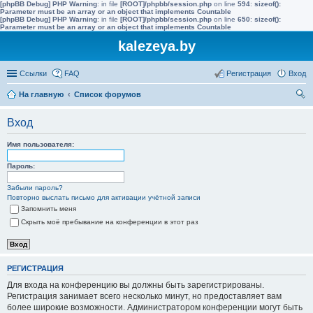
[phpBB Debug] PHP Warning
: in file
[ROOT]/phpbb/session.php
on line
594
:
sizeof():
Parameter must be an array or an object that implements Countable
[phpBB Debug] PHP Warning
: in file
[ROOT]/phpbb/session.php
on line
650
:
sizeof():
Parameter must be an array or an object that implements Countable
kalezeya.by
Ссылки
FAQ
Регистрация
Вход
На главную
Список форумов
ои
Вход
ск
Имя пользователя:
Пароль:
Забыли пароль?
Повторно выслать письмо для активации учётной записи
Запомнить меня
Скрыть моё пребывание на конференции в этот раз
РЕГИСТРАЦИЯ
Для входа на конференцию вы должны быть зарегистрированы.
Регистрация занимает всего несколько минут, но предоставляет вам
более широкие возможности. Администратором конференции могут быть