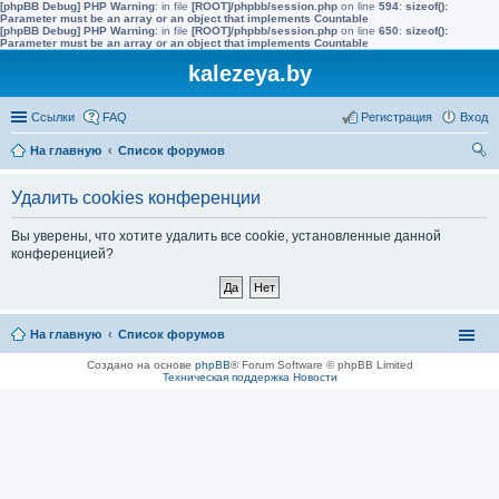
[phpBB Debug] PHP Warning
: in file
[ROOT]/phpbb/session.php
on line
594
:
sizeof():
Parameter must be an array or an object that implements Countable
[phpBB Debug] PHP Warning
: in file
[ROOT]/phpbb/session.php
on line
650
:
sizeof():
Parameter must be an array or an object that implements Countable
kalezeya.by
Ссылки
FAQ
Регистрация
Вход
На главную
Список форумов
ои
Удалить cookies конференции
ск
Вы уверены, что хотите удалить все cookie, установленные данной
конференцией?
На главную
Список форумов
Создано на основе
phpBB
® Forum Software © phpBB Limited
Техническая поддержка
Новости