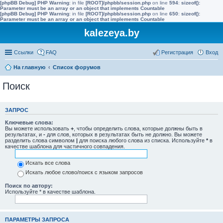
[phpBB Debug] PHP Warning
: in file
[ROOT]/phpbb/session.php
on line
594
:
sizeof():
Parameter must be an array or an object that implements Countable
[phpBB Debug] PHP Warning
: in file
[ROOT]/phpbb/session.php
on line
650
:
sizeof():
Parameter must be an array or an object that implements Countable
kalezeya.by
Ссылки
FAQ
Регистрация
Вход
На главную
Список форумов
Поиск
ЗАПРОС
Ключевые слова:
Вы можете использовать
+
, чтобы определить слова, которые должны быть в
результатах, и
-
для слов, которых в результатах быть не должно. Вы можете
разделить слова символом
|
для поиска любого слова из списка. Используйте
*
в
качестве шаблона для частичного совпадения.
Искать все слова
Искать любое слово/поиск с языком запросов
Поиск по автору:
Используйте * в качестве шаблона.
ПАРАМЕТРЫ ЗАПРОСА