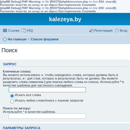
[phpBB Debug] PHP Warning
: in file
[ROOT]/phpbb/session.php
on line
594
:
sizeof():
Parameter must be an array or an object that implements Countable
[phpBB Debug] PHP Warning
: in file
[ROOT]/phpbb/session.php
on line
650
:
sizeof():
Parameter must be an array or an object that implements Countable
kalezeya.by
Ссылки
FAQ
Регистрация
Вход
На главную
Список форумов
Поиск
ЗАПРОС
Ключевые слова:
Вы можете использовать
+
, чтобы определить слова, которые должны быть в
результатах, и
-
для слов, которых в результатах быть не должно. Вы можете
разделить слова символом
|
для поиска любого слова из списка. Используйте
*
в
качестве шаблона для частичного совпадения.
Искать все слова
Искать любое слово/поиск с языком запросов
Поиск по автору:
Используйте * в качестве шаблона.
ПАРАМЕТРЫ ЗАПРОСА