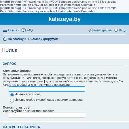
[phpBB Debug] PHP Warning
: in file
[ROOT]/phpbb/session.php
on line
594
:
sizeof():
Parameter must be an array or an object that implements Countable
[phpBB Debug] PHP Warning
: in file
[ROOT]/phpbb/session.php
on line
650
:
sizeof():
Parameter must be an array or an object that implements Countable
kalezeya.by
Ссылки
FAQ
Регистрация
Вход
На главную
Список форумов
Поиск
ЗАПРОС
Ключевые слова:
Вы можете использовать
+
, чтобы определить слова, которые должны быть в
результатах, и
-
для слов, которых в результатах быть не должно. Вы можете
разделить слова символом
|
для поиска любого слова из списка. Используйте
*
в
качестве шаблона для частичного совпадения.
Искать все слова
Искать любое слово/поиск с языком запросов
Поиск по автору:
Используйте * в качестве шаблона.
ПАРАМЕТРЫ ЗАПРОСА