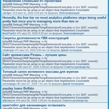
Управление сложными ИТ-проектами
[phpBB Debug] PHP Warning
: in file
[ROOT]/vendor/twig/twig/lib/Twig/Extension/Core.php
on line
1107
:
count():
Parameter must be an array or an object that implements Countable
uterigor
»Сб июл 11, 2026 4:25 pm »в форуме
Электрофикация
Honestly, the free tier on most analytics platforms stops being useful
pretty fast once you're managing more than two or
[phpBB Debug] PHP Warning
: in file
[ROOT]/vendor/twig/twig/lib/Twig/Extension/Core.php
on line
1107
:
count():
Parameter must be an array or an object that implements Countable
lfwa37ae51
»Пт июл 10, 2026 8:33 pm »в форуме
Электрофикация
Секреты долговечности ПВХ-конструкций
[phpBB Debug] PHP Warning
: in file
[ROOT]/vendor/twig/twig/lib/Twig/Extension/Core.php
on line
1107
:
count():
Parameter must be an array or an object that implements Countable
uhulenyja
»Пт июл 10, 2026 9:00 am »в форуме
Давай поговорим
Сайт эромассажа Рязань – лучшие цены
[phpBB Debug] PHP Warning
: in file
[ROOT]/vendor/twig/twig/lib/Twig/Extension/Core.php
on line
1107
:
count():
Parameter must be an array or an object that implements Countable
ykilutynesyb
»Вт июл 07, 2026 2:38 pm »в форуме
Советы руководству
Топовый салон интимного массажа для мужчин
[phpBB Debug] PHP Warning
: in file
[ROOT]/vendor/twig/twig/lib/Twig/Extension/Core.php
on line
1107
:
count():
Parameter must be an array or an object that implements Countable
enyseqega
»Вт июл 07, 2026 7:51 am »в форуме
Давай поговорим
payday loans Buffalo
[phpBB Debug] PHP Warning
: in file
[ROOT]/vendor/twig/twig/lib/Twig/Extension/Core.php
on line
1107
:
count():
Parameter must be an array or an object that implements Countable
afaruwyce
»Пн июл 06, 2026 1:09 pm »в форуме
Советы руководству
криптобот для начинающих остановить
[phpBB Debug] PHP Warning
: in file