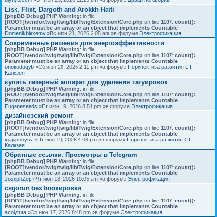
Lisk, Flint, Dargoth and Arokkh Haiti
[phpBB Debug] PHP Warning
: in file
[ROOT]/vendor/twig/twig/lib/Twig/Extension/Core.php
on line
1107
:
count():
Parameter must be an array or an object that implements Countable
Domenikblexemy
»Вс июн 21, 2026 2:05 am »в форуме
Электрофикация
Современные решения для энергоэффективности
[phpBB Debug] PHP Warning
: in file
[ROOT]/vendor/twig/twig/lib/Twig/Extension/Core.php
on line
1107
:
count():
Parameter must be an array or an object that implements Countable
ononoduqyb
»Сб июн 20, 2026 2:11 pm »в форуме
Перспектива развития СТ
Калезея
купить лазерный аппарат для удаления татуировок
[phpBB Debug] PHP Warning
: in file
[ROOT]/vendor/twig/twig/lib/Twig/Extension/Core.php
on line
1107
:
count():
Parameter must be an array or an object that implements Countable
Eugeneseads
»Пт июн 19, 2026 8:51 pm »в форуме
Электрофикация
дизайнерский ремонт
[phpBB Debug] PHP Warning
: in file
[ROOT]/vendor/twig/twig/lib/Twig/Extension/Core.php
on line
1107
:
count():
Parameter must be an array or an object that implements Countable
igajypebysy
»Пт июн 19, 2026 4:08 pm »в форуме
Перспектива развития СТ
Калезея
Обратные ссылки. Просмотры в Telegram
[phpBB Debug] PHP Warning
: in file
[ROOT]/vendor/twig/twig/lib/Twig/Extension/Core.php
on line
1107
:
count():
Parameter must be an array or an object that implements Countable
JosephZep
»Чт июн 18, 2026 10:05 am »в форуме
Электрофикация
csgorun без блокировки
[phpBB Debug] PHP Warning
: in file
[ROOT]/vendor/twig/twig/lib/Twig/Extension/Core.php
on line
1107
:
count():
Parameter must be an array or an object that implements Countable
acolytuta
»Ср июн 17, 2026 8:48 pm »в форуме
Электрофикация