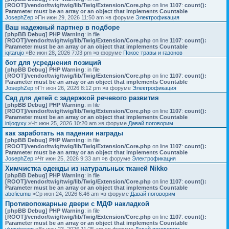
[ROOT]/vendor/twig/twig/lib/Twig/Extension/Core.php
on line
1107
:
count():
Parameter must be an array or an object that implements Countable
JosephZep
»Пн июн 29, 2026 11:50 am »в форуме
Электрофикация
Ваш надежный партнер в подборе
[phpBB Debug] PHP Warning
: in file
[ROOT]/vendor/twig/twig/lib/Twig/Extension/Core.php
on line
1107
:
count():
Parameter must be an array or an object that implements Countable
iqitarujo
»Вс июн 28, 2026 7:03 pm »в форуме
Покос травы и газонов
бот для усреднения позиций
[phpBB Debug] PHP Warning
: in file
[ROOT]/vendor/twig/twig/lib/Twig/Extension/Core.php
on line
1107
:
count():
Parameter must be an array or an object that implements Countable
JosephZep
»Пт июн 26, 2026 8:12 pm »в форуме
Электрофикация
Сад для детей с задержкой речевого развития
[phpBB Debug] PHP Warning
: in file
[ROOT]/vendor/twig/twig/lib/Twig/Extension/Core.php
on line
1107
:
count():
Parameter must be an array or an object that implements Countable
inijoqyxy
»Чт июн 25, 2026 10:20 am »в форуме
Давай поговорим
как заработать на падении награды
[phpBB Debug] PHP Warning
: in file
[ROOT]/vendor/twig/twig/lib/Twig/Extension/Core.php
on line
1107
:
count():
Parameter must be an array or an object that implements Countable
JosephZep
»Чт июн 25, 2026 9:33 am »в форуме
Электрофикация
Химчистка одежды из натуральных тканей Nikko
[phpBB Debug] PHP Warning
: in file
[ROOT]/vendor/twig/twig/lib/Twig/Extension/Core.php
on line
1107
:
count():
Parameter must be an array or an object that implements Countable
aboficumu
»Ср июн 24, 2026 6:46 am »в форуме
Давай поговорим
Противопожарные двери с МДФ накладкой
[phpBB Debug] PHP Warning
: in file
[ROOT]/vendor/twig/twig/lib/Twig/Extension/Core.php
on line
1107
:
count():
Parameter must be an array or an object that implements Countable
ulynytecem
»Вт июн 23, 2026 11:25 am »в форуме
Давай поговорим