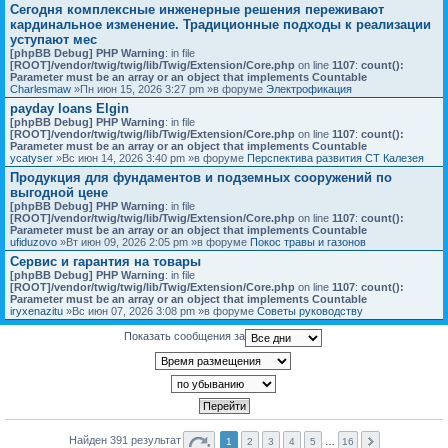
Сегодня комплексные инженерные решения переживают
кардинальное изменение. Традиционные подходы к реализации
уступают мес
[phpBB Debug] PHP Warning
: in file
[ROOT]/vendor/twig/twig/lib/Twig/Extension/Core.php
on line
1107
:
count():
Parameter must be an array or an object that implements Countable
Charlesmaw
»Пн июн 15, 2026 3:27 pm »в форуме
Электрофикация
payday loans Elgin
[phpBB Debug] PHP Warning
: in file
[ROOT]/vendor/twig/twig/lib/Twig/Extension/Core.php
on line
1107
:
count():
Parameter must be an array or an object that implements Countable
ycatyser
»Вс июн 14, 2026 3:40 pm »в форуме
Перспектива развития СТ Калезея
Продукция для фундаментов и подземных сооружений по
выгодной цене
[phpBB Debug] PHP Warning
: in file
[ROOT]/vendor/twig/twig/lib/Twig/Extension/Core.php
on line
1107
:
count():
Parameter must be an array or an object that implements Countable
ufiduzovo
»Вт июн 09, 2026 2:05 pm »в форуме
Покос травы и газонов
Сервис и гарантия на товары
[phpBB Debug] PHP Warning
: in file
[ROOT]/vendor/twig/twig/lib/Twig/Extension/Core.php
on line
1107
:
count():
Parameter must be an array or an object that implements Countable
iryxenazitu
»Вс июн 07, 2026 3:08 pm »в форуме
Советы руководству
Показать сообщения за
Найден 391 результат
1
2
3
4
5
…
16