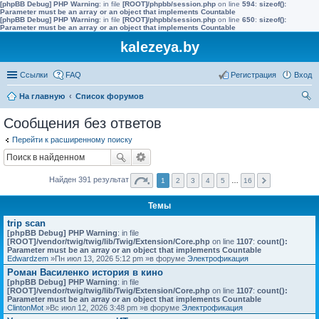
[phpBB Debug] PHP Warning
: in file
[ROOT]/phpbb/session.php
on line
594
:
sizeof():
Parameter must be an array or an object that implements Countable
[phpBB Debug] PHP Warning
: in file
[ROOT]/phpbb/session.php
on line
650
:
sizeof():
Parameter must be an array or an object that implements Countable
kalezeya.by
Ссылки
FAQ
Регистрация
Вход
На главную
Список форумов
ои
Сообщения без ответов
ск
Перейти к расширенному поиску
Найден 391 результат
1
2
3
4
5
…
16
Темы
trip scan
[phpBB Debug] PHP Warning
: in file
[ROOT]/vendor/twig/twig/lib/Twig/Extension/Core.php
on line
1107
:
count():
Parameter must be an array or an object that implements Countable
Edwardzem
»Пн июл 13, 2026 5:12 pm »в форуме
Электрофикация
Роман Василенко история в кино
[phpBB Debug] PHP Warning
: in file
[ROOT]/vendor/twig/twig/lib/Twig/Extension/Core.php
on line
1107
:
count():
Parameter must be an array or an object that implements Countable
ClintonMot
»Вс июл 12, 2026 3:48 pm »в форуме
Электрофикация