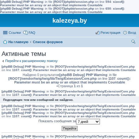
[phpBB Debug] PHP Warning
: in file
[ROOT]/phpbb/session.php
on line
594
:
sizeof():
Parameter must be an array or an object that implements Countable
[phpBB Debug] PHP Warning
: in file
[ROOT]/phpbb/session.php
on line
650
:
sizeof():
Parameter must be an array or an object that implements Countable
kalezeya.by
Ссылки
FAQ
Регистрация
Вход
На главную
Список форумов
ои
Активные темы
ск
Перейти к расширенному поиску
[phpBB Debug] PHP Warning
: in file
[ROOT]/vendor/twig/twig/lib/Twig/Extension/Core.php
on line
1107
:
count(): Parameter must be an array or an object that implements Countable
Найдено 0 результатов
[phpBB Debug] PHP Warning
: in file
[ROOT]/vendor/twig/twig/lib/Twig/Extension/Core.php
on line
1107
:
count():
Parameter must be an array or an object that implements Countable
•Страница
1
из
1
[phpBB Debug] PHP Warning
: in file
[ROOT]/vendor/twig/twig/lib/Twig/Extension/Core.php
on line
1107
:
count(): Parameter must be an array or an object that implements Countable
Подходящих тем или сообщений не найдено.
[phpBB Debug] PHP Warning
: in file
[ROOT]/vendor/twig/twig/lib/Twig/Extension/Core.php
on line
1107
:
count(): Parameter must be an array or an object that implements Countable
[phpBB Debug] PHP Warning
: in file
[ROOT]/vendor/twig/twig/lib/Twig/Extension/Core.php
on line
1107
:
count(): Parameter must be an array or an object that implements Countable
Показать сообщения за
[phpBB Debug] PHP Warning
: in file
[ROOT]/vendor/twig/twig/lib/Twig/Extension/Core.php