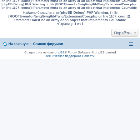
on line
1107
:
count(): Parameter must be an array or an object that implements Countable
[phpBB Debug] PHP Warning
: in file
[ROOT]/vendor/twig/twig/lib/Twig/Extension/Core.php
on line
1107
:
count(): Parameter must be an array or an object that implements Countable
Найдено 0 результатов
[phpBB Debug] PHP Warning
: in file
[ROOT]/vendor/twig/twig/lib/Twig/Extension/Core.php
on line
1107
:
count():
Parameter must be an array or an object that implements Countable
•Страница
1
из
1
Перейти
На главную
Список форумов
Создано на основе
phpBB
® Forum Software © phpBB Limited
Техническая поддержка
Новости