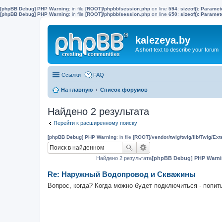
[phpBB Debug] PHP Warning
: in file
[ROOT]/phpbb/session.php
on line
594
:
sizeof(): Parame
[phpBB Debug] PHP Warning
: in file
[ROOT]/phpbb/session.php
on line
650
:
sizeof(): Parame
kalezeya.by
A short text to describe your forum
Ссылки
FAQ
На главную
Список форумов
Найдено 2 результата
Перейти к расширенному поиску
[phpBB Debug] PHP Warning
: in file
[ROOT]/vendor/twig/twig/lib/Twig/Ex
Найдено 2 результата
[phpBB Debug] PHP Warn
Re: Наружный Водопровод и Скважины
Вопрос, когда? Когда можно будет подключиться - попит