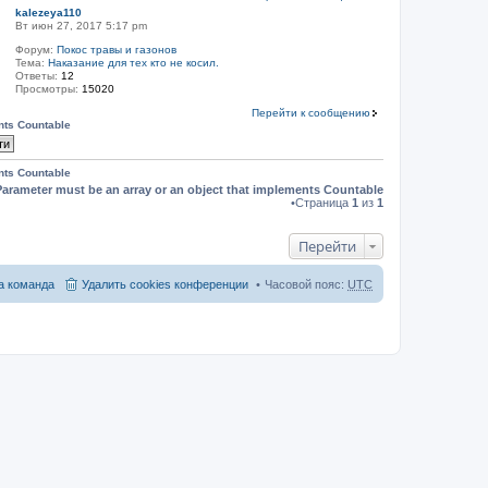
kalezeya110
Вт июн 27, 2017 5:17 pm
Форум:
Покос травы и газонов
Тема:
Наказание для тех кто не косил.
Ответы:
12
Просмотры:
15020
Перейти к сообщению
nts Countable
nts Countable
Parameter must be an array or an object that implements Countable
•Страница
1
из
1
Перейти
 команда
Удалить cookies конференции
Часовой пояс:
UTC