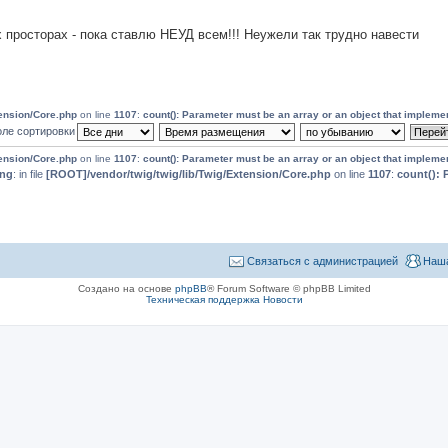
х просторах - пока ставлю НЕУД всем!!! Неужели так трудно навести
tension/Core.php
on line
1107
:
count(): Parameter must be an array or an object that impleme
ле сортировки
tension/Core.php
on line
1107
:
count(): Parameter must be an array or an object that impleme
ing
: in file
[ROOT]/vendor/twig/twig/lib/Twig/Extension/Core.php
on line
1107
:
count(): 
Связаться с администрацией
Наша
Создано на основе
phpBB
® Forum Software © phpBB Limited
Техническая поддержка
Новости