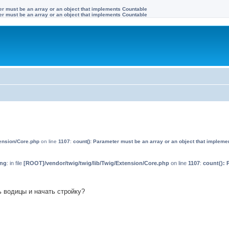
ter must be an array or an object that implements Countable
ter must be an array or an object that implements Countable
tension/Core.php
on line
1107
:
count(): Parameter must be an array or an object that impleme
ing
: in file
[ROOT]/vendor/twig/twig/lib/Twig/Extension/Core.php
on line
1107
:
count(): 
ь водицы и начать стройку?