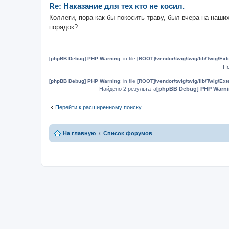
Re: Наказание для тех кто не косил.
Коллеги, пора как бы покосить траву, был вчера на наши
порядок?
[phpBB Debug] PHP Warning
: in file
[ROOT]/vendor/twig/twig/lib/Twig/Ex
По
[phpBB Debug] PHP Warning
: in file
[ROOT]/vendor/twig/twig/lib/Twig/Ex
Найдено 2 результата
[phpBB Debug] PHP Warn
Перейти к расширенному поиску
На главную
Список форумов