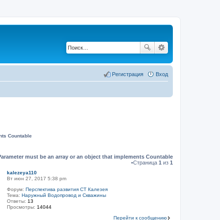
Регистрация
Вход
nts Countable
Parameter must be an array or an object that implements Countable
•Страница
1
из
1
kalezeya110
Вт июн 27, 2017 5:38 pm
Форум:
Перспектива развития СТ Калезея
Тема:
Наружный Водопровод и Скважины
Ответы:
13
Просмотры:
14044
Перейти к сообщению