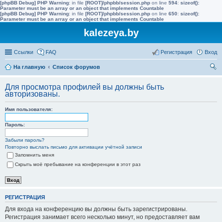
[phpBB Debug] PHP Warning
: in file
[ROOT]/phpbb/session.php
on line
594
:
sizeof():
Parameter must be an array or an object that implements Countable
[phpBB Debug] PHP Warning
: in file
[ROOT]/phpbb/session.php
on line
650
:
sizeof():
Parameter must be an array or an object that implements Countable
kalezeya.by
Ссылки
FAQ
Регистрация
Вход
На главную
Список форумов
ои
Для просмотра профилей вы должны быть
ск
авторизованы.
Имя пользователя:
Пароль:
Забыли пароль?
Повторно выслать письмо для активации учётной записи
Запомнить меня
Скрыть моё пребывание на конференции в этот раз
РЕГИСТРАЦИЯ
Для входа на конференцию вы должны быть зарегистрированы.
Регистрация занимает всего несколько минут, но предоставляет вам