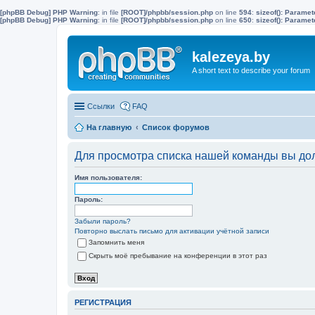
[phpBB Debug] PHP Warning
: in file
[ROOT]/phpbb/session.php
on line
594
:
sizeof(): Parame
[phpBB Debug] PHP Warning
: in file
[ROOT]/phpbb/session.php
on line
650
:
sizeof(): Parame
kalezeya.by
A short text to describe your forum
Ссылки
FAQ
На главную
Список форумов
Для просмотра списка нашей команды вы до
Имя пользователя:
Пароль:
Забыли пароль?
Повторно выслать письмо для активации учётной записи
Запомнить меня
Скрыть моё пребывание на конференции в этот раз
РЕГИСТРАЦИЯ