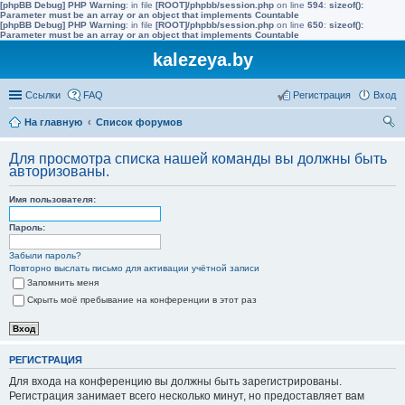
[phpBB Debug] PHP Warning
: in file
[ROOT]/phpbb/session.php
on line
594
:
sizeof():
Parameter must be an array or an object that implements Countable
[phpBB Debug] PHP Warning
: in file
[ROOT]/phpbb/session.php
on line
650
:
sizeof():
Parameter must be an array or an object that implements Countable
kalezeya.by
Ссылки
FAQ
Регистрация
Вход
На главную
Список форумов
ои
Для просмотра списка нашей команды вы должны быть
ск
авторизованы.
Имя пользователя:
Пароль:
Забыли пароль?
Повторно выслать письмо для активации учётной записи
Запомнить меня
Скрыть моё пребывание на конференции в этот раз
РЕГИСТРАЦИЯ
Для входа на конференцию вы должны быть зарегистрированы.
Регистрация занимает всего несколько минут, но предоставляет вам