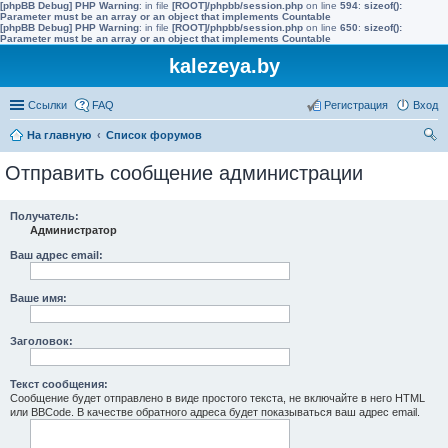
[phpBB Debug] PHP Warning
: in file
[ROOT]/phpbb/session.php
on line
594
:
sizeof():
Parameter must be an array or an object that implements Countable
[phpBB Debug] PHP Warning
: in file
[ROOT]/phpbb/session.php
on line
650
:
sizeof():
Parameter must be an array or an object that implements Countable
kalezeya.by
Ссылки
FAQ
Регистрация
Вход
На главную
Список форумов
ои
Отправить сообщение администрации
ск
Получатель:
Администратор
Ваш адрес email:
Ваше имя:
Заголовок:
Текст сообщения:
Сообщение будет отправлено в виде простого текста, не включайте в него HTML
или BBCode. В качестве обратного адреса будет показываться ваш адрес email.